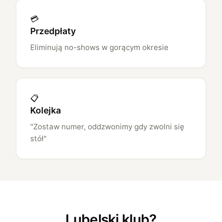
💳
Przedpłaty
Eliminują no-shows w gorącym okresie
📋
Kolejka
"Zostaw numer, oddzwonimy gdy zwolni się
stół"
Lubelski klub?