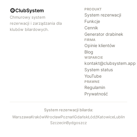
PRODUKT
ClubSystem
System rezerwacji
Chmurowy system
Funkcje
rezerwacji i zarządzania dla
Cennik
klubów bilardowych.
Generator drabinek
FIRMA
Opinie klientów
Blog
WSPARCIE
kontakt@clubsystem.app
System status
YouTube
PRAWNE
Regulamin
Prywatność
System rezerwacji bilarda:
Warszawa
Kraków
Wrocław
Poznań
Gdańsk
Łódź
Katowice
Lublin
Szczecin
Bydgoszcz